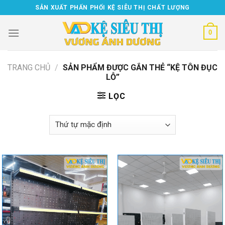
Skip
SẢN XUẤT PHẤN PHỐI KỆ SIÊU THỊ CHẤT LƯỢNG
to
content
0
TRANG CHỦ
/
SẢN PHẨM ĐƯỢC GẮN THẺ “KỆ TÔN ĐỤC
LỖ”
LỌC