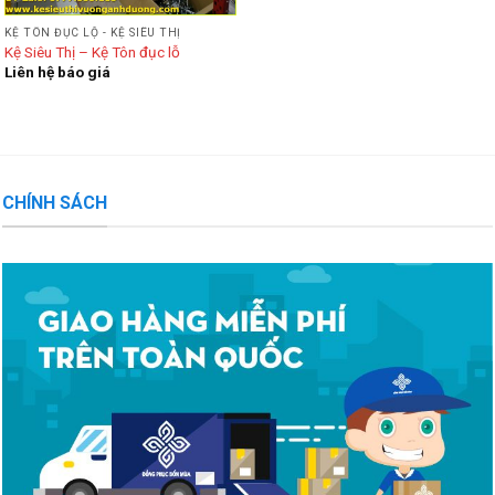
KỆ TÔN ĐỤC LỘ - KỆ SIÊU THỊ
Kệ Siêu Thị – Kệ Tôn đục lỗ
Liên hệ báo giá
CHÍNH SÁCH