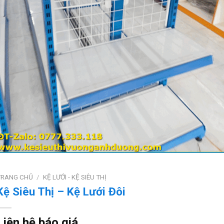
TRANG CHỦ
/
KỆ LƯỚI - KỆ SIÊU THỊ
Kệ Siêu Thị – Kệ Lưới Đôi
Liên hệ báo giá