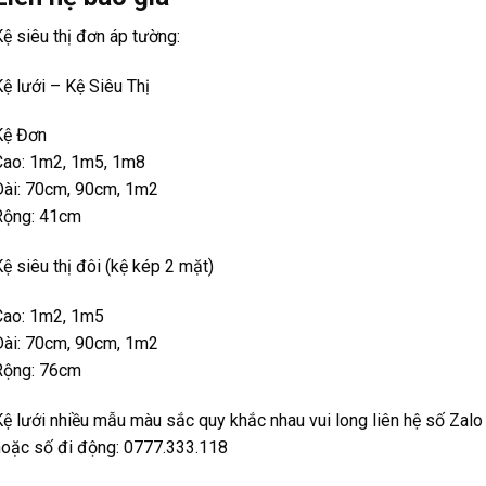
ệ siêu thị đơn áp tường:
ệ lưới – Kệ Siêu Thị
Kệ Đơn
Cao: 1m2, 1m5, 1m8
Dài: 70cm, 90cm, 1m2
Rộng: 41cm
ệ siêu thị đôi (kệ kép 2 mặt)
Cao: 1m2, 1m5
Dài: 70cm, 90cm, 1m2
Rộng: 76cm
Kệ lưới nhiều mẫu màu sắc quy khắc nhau vui long liên hệ số Zalo
hoặc số đi động: 0777.333.118