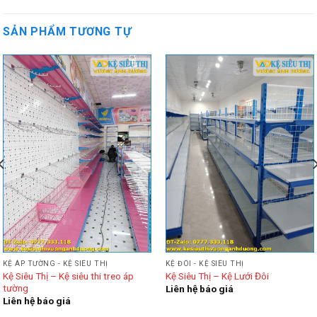
SẢN PHẨM TƯƠNG TỰ
KỆ ÁP TƯỜNG - KỆ SIÊU THỊ
KỆ ĐÔI - KỆ SIÊU THỊ
Kệ Siêu Thị – Kệ siêu thi treo áp
Kệ Siêu Thị – Kệ Lưới Đôi
tường
Liên hệ báo giá
Liên hệ báo giá