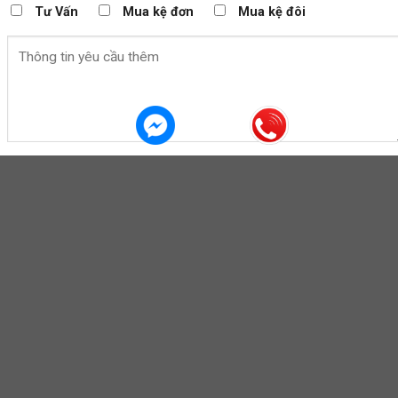
Tư Vấn
Mua kệ đơn
Mua kệ đôi
KỆ SIÊU THỊ VƯƠNG ÁNH DƯƠNG
Cung cấp các loại kệ chất lượng như: kệ kho hàng, kệ để hàng
trưng bày, kệ siêu thị mini, cung cấp các kệ siêu thị hàng hóa,
như kệ điện máy, kệ tạp hóa, tất cả kệ được thiết kế màu sắc